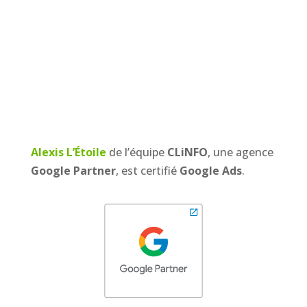
nom de domaine
à la mesure des
actions
marketing
.
Alexis L’Étoile
de l’équipe
CLiNFO
, une agence
Google Partner
, est certifié
Google Ads
.