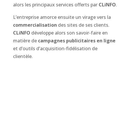
alors les principaux services offerts par
CLiNFO
.
L’entreprise amorce ensuite un virage vers la
commercialisation
des sites de ses clients.
CLiNFO
développe alors son savoir-faire en
matière de
campagnes publicitaires en ligne
et d’outils d’acquisition-fidélisation de
clientèle.
CLiNFO aujourd’hui
Avec plus de
30 années d’expérience
dans le
créneau du web,
CLiNFO
accompagne ses
clients dans le développement de leur
entreprise et de leur
empreinte numérique
.
Sa
polyvalence
lui permet d’offrir à sa clientèle
une
solution complète
, de la réservation du